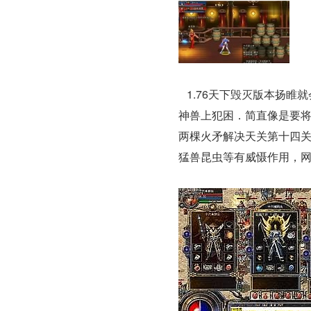
1.76天下毁灭版本扬睢
神兽上犯困．简直像是要将
两棵火矛解决天关第十四关
猛兽昆虫等有威慑作用，网