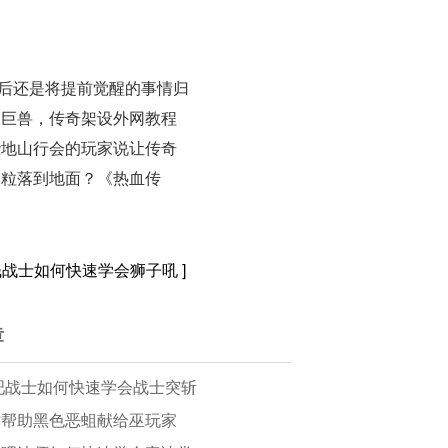
后还是将提前觉醒的事情归
的巨兽，传奇架设外网教程
些地山行会的玩家说让传奇
谷粒落到地面？《热血传
钱战士如何快速学会狮子吼
]
章
吧战士如何快速学会战士突斩
时帮助黑色恶蛆献给巫玩家