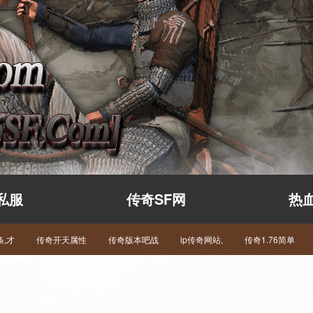
私服
传奇SF网
热
,才
传奇开天属性
传奇版本吧战
ip传奇网站,
传奇1.76简单