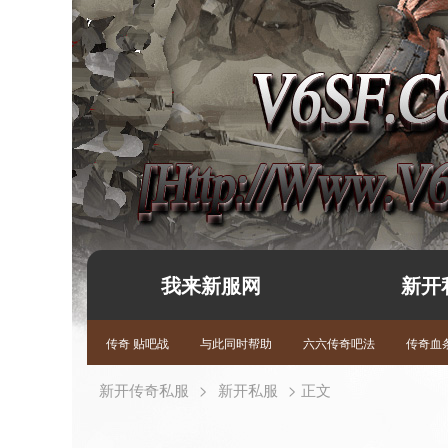
我来新服网
新开
传奇 贴吧战
与此同时帮助
六六传奇吧法
传奇血条
新开传奇私服
>
新开私服
> 正文