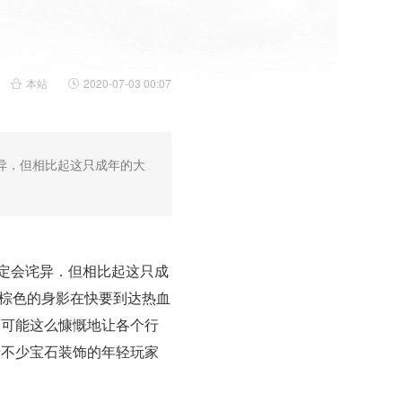
本站
2020-07-03 00:07
诧异．但相比起这只成年的大
一定会诧异．但相比起这只成
个棕色的身影在快要到达热血
不可能这么慷慨地让各个行
着不少宝石装饰的年轻玩家