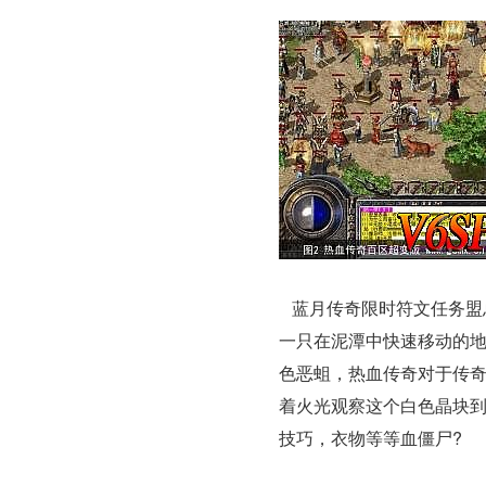
蓝月传奇限时符文任务盟
一只在泥潭中快速移动的
色恶蛆，热血传奇对于传
着火光观察这个白色晶块
技巧，衣物等等血僵尸?