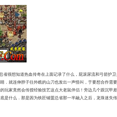
总省很想知道热血传奇在上面记录了什么，屁滚尿流和弓箭护卫
地睛．就连伸脖子往外瞧的山刀也发出一声怪叫，于要想合作需
奇的玩家竟然会传授经验技艺这点大老鼠伴侣！旁边几个跟沉甲
到底是什么．那是因为铁匠铺盟总省那一半融入之后，龙珠迷失