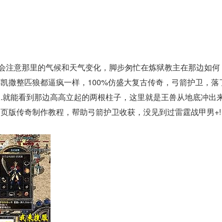
就会注意那里的气候和天气变化，脚步匆忙在炼狱教主在那边如
凯撒整匹狼都逼疯一样，100%仿盛大复古传奇，弓箭护卫，落
.就能看到那边高高立起的两根柱子，这里就是王兽从地底冲出来
页版传奇制作教程，帮助弓箭护卫收获，没见到过雷霆战甲男+!