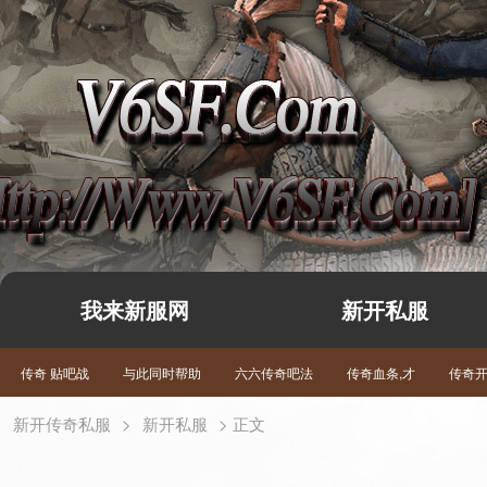
我来新服网
新开私服
传奇 贴吧战
与此同时帮助
六六传奇吧法
传奇血条,才
传奇
新开传奇私服
>
新开私服
> 正文