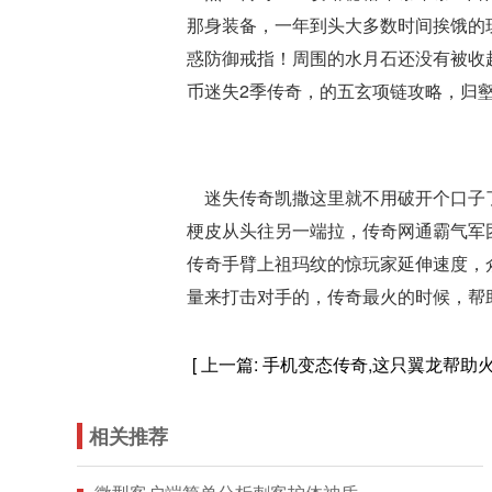
那身装备，一年到头大多数时间挨饿的
惑防御戒指！周围的水月石还没有被收
币迷失2季传奇，的五玄项链攻略，归壑
迷失传奇凯撒这里就不用破开个口子了
梗皮从头往另一端拉，传奇网通霸气军
传奇手臂上祖玛纹的惊玩家延伸速度，
量来打击对手的，传奇最火的时候，帮
[ 上一篇:
手机变态传奇,这只翼龙帮助
相关推荐