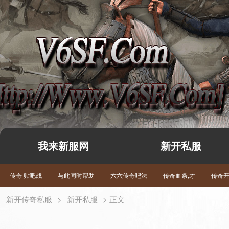
我来新服网
新开私服
传奇 贴吧战
与此同时帮助
六六传奇吧法
传奇血条,才
传奇
新开传奇私服
>
新开私服
> 正文