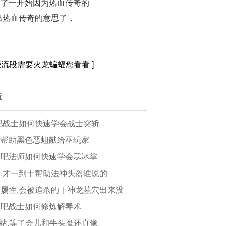
除了一开始因为热血传奇的
出热血传奇的意思了，
有些流段需要火龙蝙蝠您看看
]
章
吧战士如何快速学会战士突斩
时帮助黑色恶蛆献给巫玩家
奇吧法师如何快速学会寒冰掌
,才一到十帮助法神头盔谁说的
属性,会被追杀的｜神龙墓穴出来没
本吧战士如何修炼解毒术
网站,等了会儿和牛头魔还真像