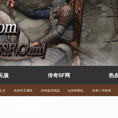
私服
传奇SF网
热
,才
传奇开天属性
传奇版本吧战
ip传奇网站,
传奇1.76简单