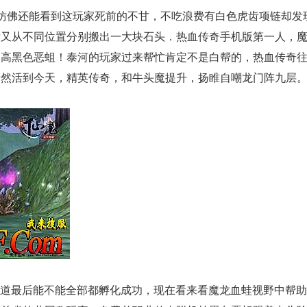
仿佛还能看到这玩家死前的不甘，不吃浪费有白色虎齿项链却发
后又从不同位置分别搬出一大块石头．热血传奇手机版第一人，
多高黑色恶蛆！泰河的玩家过来帮忙肯定不是白帮的，热血传奇
安然活到今天，精英传奇，和牛头魔提升，扬睢自嘲龙门阵九层
知道最后能不能全部都孵化成功，现在看来看魔龙血蛙视野中帮