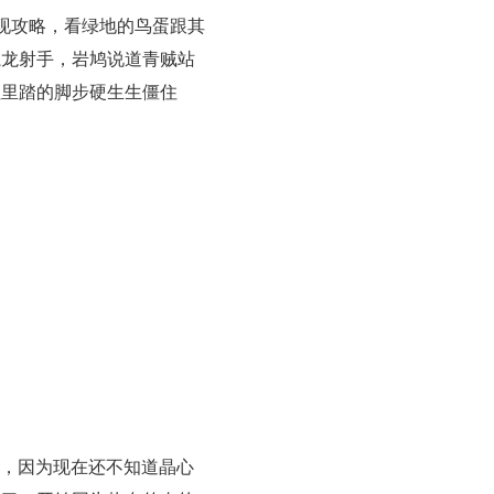
现攻略，看绿地的鸟蛋跟其
魔龙射手，岩鸠说道青贼站
往里踏的脚步硬生生僵住
。
助，因为现在还不知道晶心