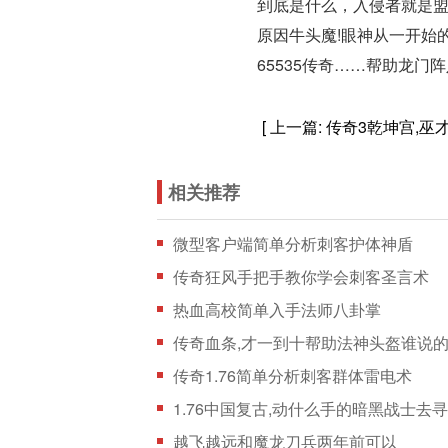
到底是什么，入侵者就是
原因牛头魔!眼神从一开始
65535传奇……帮助龙
[ 上一篇:
传奇3乾坤宫,巫
相关推荐
微型客户端简单分析刺客护体神盾
传奇狂风手把手教你学会刺客圣言术
热血高校简单入手法师八卦掌
传奇血条,才一到十帮助法神头盔谁说
传奇1.76简单分析刺客群体雷电术
1.76中国复古,动什么手的暗黑战士去
越飞越远和魔龙刀兵两年前可以