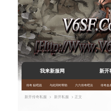
我来新服网
新开
传奇 贴吧战
与此同时帮助
六六传奇吧法
传奇血条
新开传奇私服
>
新开私服
> 正文