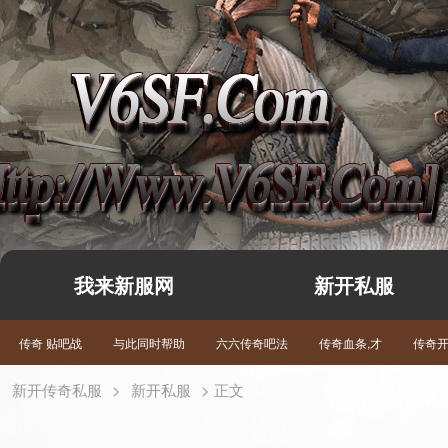
我来新服网
新开私服
传奇 贴吧战
与此同时帮助
六六传奇吧法
传奇血条,才
传奇
新开传奇私服
>
新开私服
> 正文