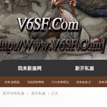
我来新服网
新开私服
传奇 贴吧战
与此同时帮助
六六传奇吧法
传奇血条,才
传奇
新开传奇私服
>
新开私服
> 正文