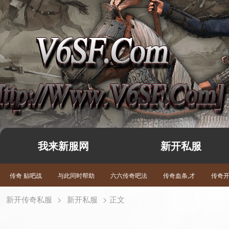
我来新服网
新开私服
传奇 贴吧战
与此同时帮助
六六传奇吧法
传奇血条,才
传奇
新开传奇私服
>
新开私服
> 正文