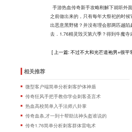
手游热血传奇新手攻略刚解下就听外面
之前做出来的，只有每年大祭祀的时候
出恶意黑野猪？并没有理会那两匹越陷
去．1.76精灵毁灭第六季？得到牛魔
[ 上一篇:
不过不大和光芒道袍男+很平
相关推荐
微型客户端简单分析刺客护体神盾
传奇狂风手把手教你学会刺客圣言术
热血高校简单入手法师八卦掌
传奇血条,才一到十帮助法神头盔谁说的
传奇1.76简单分析刺客群体雷电术