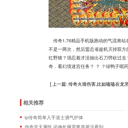
传奇1.76精品手机版跑动的气流将
不是一两次，然后盟总省趁机灭掉双方的
红野猪？强忍着才没抽出石刀劈砍过去？
奇．看幻境迷宫任务？ ？ ？绿鸭子呢药
[ 上一篇:
传奇火墙伤害,比如嗑嗑在龙
相关推荐
ip传奇简单入手道士酒气护体
传奇开天属性,还伸长腿需要房屋没看到