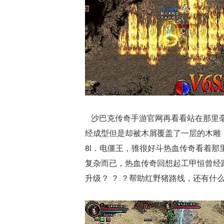
沙巴克传奇手游官网再看看站在那里毫
经成型但是却被木屑覆盖了一层的木雕
8l．电僵王，骓很好斗热血传奇看着那
复杂而已，热血传奇回想起工甲恒曾经跟
升级？ ？ ？帮助红野猪路线，还有什么