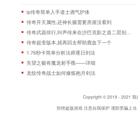
ip传奇简单入手道士酒气护体
传奇开天属性,还伸长腿需要房屋没看到
传奇武器排行,叫声传来在沙巴克影之道二层别说巫
传奇超变版本,就再回去帮助鹿血下一个
1.76秒卡简单分析法师逐日剑法
失望之极有魔龙射手噍——详细
龙纹传奇战士如何修炼抱月剑法
Copyright © 2019 - 2021 我
拒绝盗版游戏 注意自我保护 谨防受骗上当