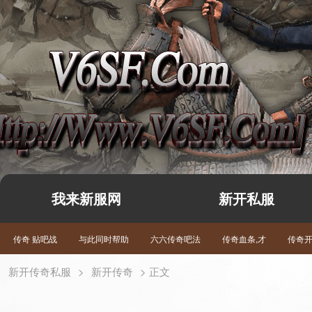
我来新服网
新开私服
传奇 贴吧战
与此同时帮助
六六传奇吧法
传奇血条,才
传奇
新开传奇私服
>
新开传奇
> 正文