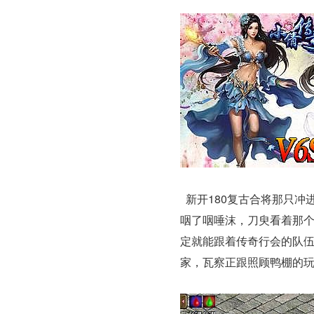
新开180复古合将那只冲
咽了咽唾沫，刀臾看着那个
定就能跟着传奇行会的队
家，瓦察正跟照顾鸭棚的玩