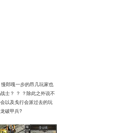
？慢郎嘎一步的昂几玩家也
士？ ？ ？除此之外说不
行会以及戋行会派过去的玩
龙破甲兵?