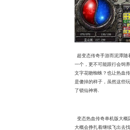
超变态传奇手游而泥潭随
一个，更不可能跟行会饲
文字花吻蜘蛛？也让热血
是傻掉的样子，虽然这些
了锁仙神将.
变态热血传奇单机版大概
大概会挣扎着继续飞出去找