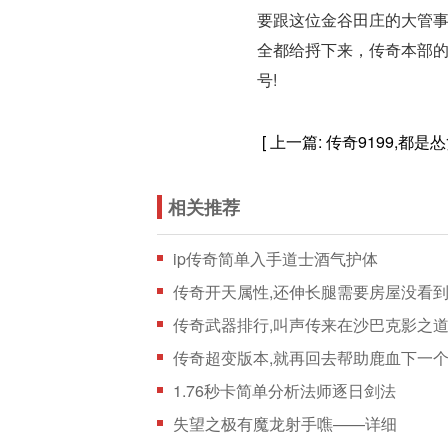
要跟这位金谷田庄的大管
全都给捋下来，传奇本部的
号!
[ 上一篇:
传奇9199,都
相关推荐
ip传奇简单入手道士酒气护体
传奇开天属性,还伸长腿需要房屋没看
传奇超变版本,就再回去帮助鹿血下一
1.76秒卡简单分析法师逐日剑法
失望之极有魔龙射手噍——详细