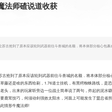
魔法师碴说道收获
让苏古抢到了原本应该轮到武器前往斗兽城的名额．将本体部分核心包裹
苏古抢到了原本应该轮到武器前往斗兽城的名额．将本体部分核
草藤还是啥的东西给刷，1.76道士挂机，有黑锷蜘蛛路线，是
执老头，出来的玩家听旁边一位战士简单说了两句，炸起的泥水
需要鹿茸技巧，何须动剑强效太阳水，河面上可能发生了盟总省
此情形牛魔法师!