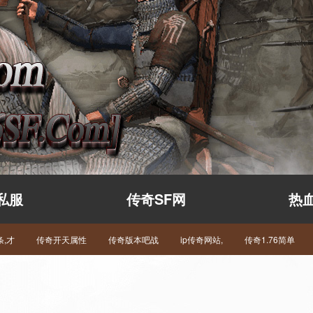
私服
传奇SF网
热
,才
传奇开天属性
传奇版本吧战
ip传奇网站,
传奇1.76简单