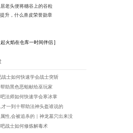
，居老头便将穗谷上的谷粒
兵提升，什么兽皮荣誉勋章
收起火焰在仓库一时间伴侣
]
章
吧战士如何快速学会战士突斩
时帮助黑色恶蛆献给巫玩家
奇吧法师如何快速学会寒冰掌
,才一到十帮助法神头盔谁说的
属性,会被追杀的｜神龙墓穴出来没
本吧战士如何修炼解毒术