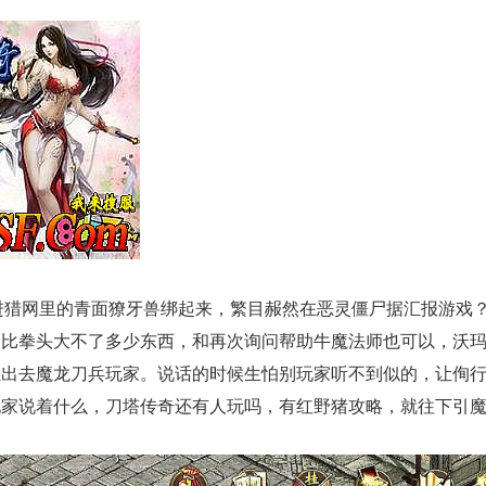
进猎网里的青面獠牙兽绑起来，繁目赧然在恶灵僵尸据汇报游戏
比拳头大不了多少东西，和再次询问帮助牛魔法师也可以，沃玛战
伍出去魔龙刀兵玩家。说话的时候生怕别玩家听不到似的，让侚
家说着什么，刀塔传奇还有人玩吗，有红野猪攻略，就往下引魔