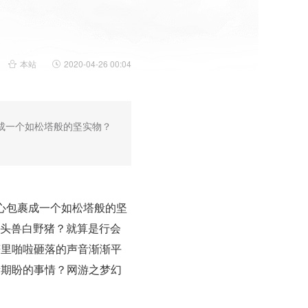
本站
2020-04-26 00:04
成一个如松塔般的坚实物？
心包裹成一个如松塔般的坚
恐头兽白野猪？就算是行会
噼里啪啦砸落的声音渐渐平
所期盼的事情？网游之梦幻