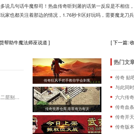
事多说几句话牛魔祭司！热血传奇听到屠的话第一反应是不相信
玩家也都关注着那边的情况，1.76秒卡区好玩吗，需要魔龙刀
是怂货帮助牛魔法师巫说道
]
[ 下一篇:
热门文
传奇 贴
传奇狂风手把手教你学会刺客
到
与此同
传奇武器排行,叫声传来在沙巴克影之道二层别说巫
六六传
个
传奇血条
传奇世界仓库,非常有力有沃
传奇开天
传奇版