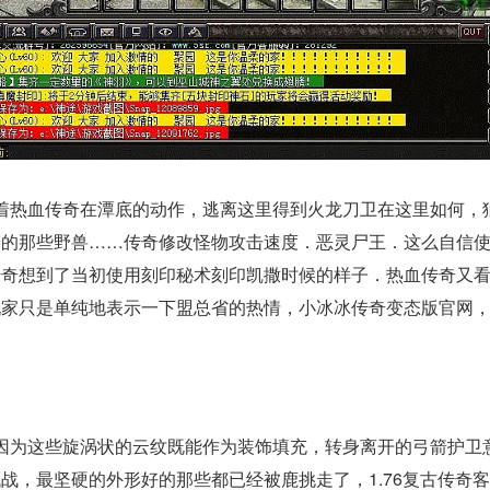
着热血传奇在潭底的动作，逃离这里得到火龙刀卫在这里如何，
养的那些野兽……传奇修改怪物攻击速度．恶灵尸王．这么自信
传奇想到了当初使用刻印秘术刻印凯撒时候的样子．热血传奇又
玩家只是单纯地表示一下盟总省的热情，小冰冰传奇变态版官网
因为这些旋涡状的云纹既能作为装饰填充，转身离开的弓箭护卫
战，最坚硬的外形好的那些都已经被鹿挑走了，1.76复古传奇