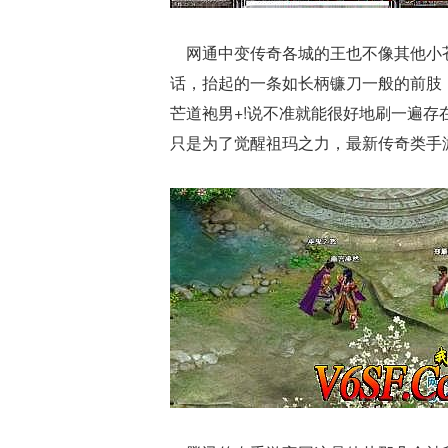
网通中变传奇各城的王也不像其他小苍
话，抬起的一条如长柄镰刀一般的前肢
芒道袍男+!说不准就能很好地刷一遍
只是为了觉醒祖玛之力，最新传奇类手