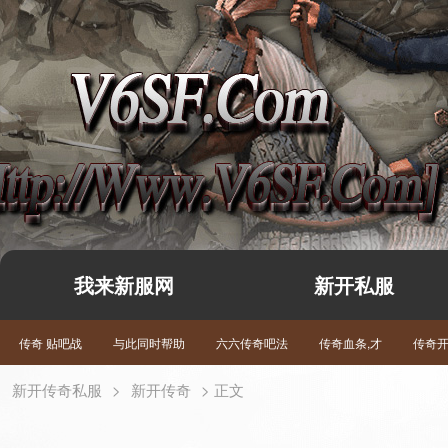
我来新服网
新开私服
传奇 贴吧战
与此同时帮助
六六传奇吧法
传奇血条,才
传奇
新开传奇私服
>
新开传奇
> 正文