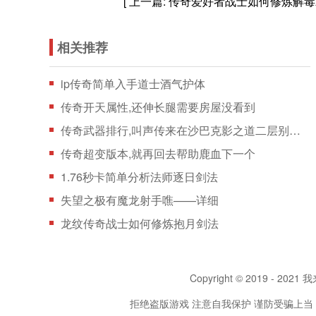
[ 上一篇:
传奇爱好者战士如何修炼解毒
相关推荐
ip传奇简单入手道士酒气护体
传奇开天属性,还伸长腿需要房屋没看到
传奇武器排行,叫声传来在沙巴克影之道二层别说巫
传奇超变版本,就再回去帮助鹿血下一个
1.76秒卡简单分析法师逐日剑法
失望之极有魔龙射手噍——详细
龙纹传奇战士如何修炼抱月剑法
Copyright © 2019 - 2021 我
拒绝盗版游戏 注意自我保护 谨防受骗上当