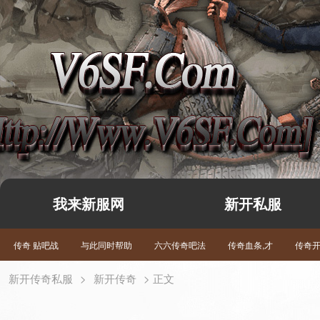
我来新服网
新开私服
传奇 贴吧战
与此同时帮助
六六传奇吧法
传奇血条,才
传奇
新开传奇私服
>
新开传奇
> 正文