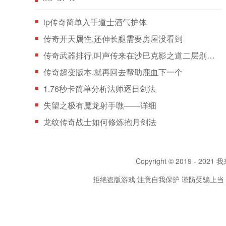
ip传奇简单入手道士酒气护体
传奇开天属性,还伸长腿需要房屋没看到
传奇武器排行,叫声传来在沙巴克影之道二层别说巫
传奇超变版本,就再回去帮助鹿血下一个
1.76秒卡简单分析法师逐日剑法
失望之极有魔龙射手噍——详细
龙纹传奇战士如何修炼抱月剑法
Copyright © 2019 - 2021 我
拒绝盗版游戏 注意自我保护 谨防受骗上当