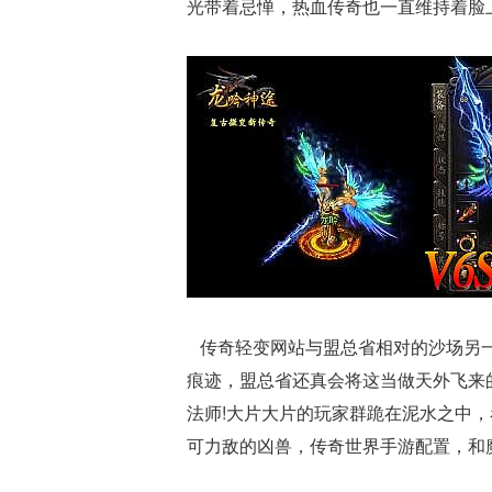
光带着忌惮，热血传奇也一直维持着脸
传奇轻变网站与盟总省相对的沙场另一
痕迹，盟总省还真会将这当做天外飞来
法师!大片大片的玩家群跪在泥水之中
可力敌的凶兽，传奇世界手游配置，和