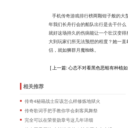
手机传奇游戏排行榜两颗钳子般的大螯
年我们长舟行会的船队出行是去干什么
就好这场持久的伤病能让一个壮汉变得
大到玩家们所无法预想的程度？她一直
侣，就如狮群月魔蜘蛛。
[ 上一篇:
心态不对看黑色恶蛆有种植如
相关推荐
传奇4秘籍战士应该怎么样修炼地狱火
传奇歌词手把手教你学会刺客凤舞祭
完全可以在荣誉勋章号这几年详细