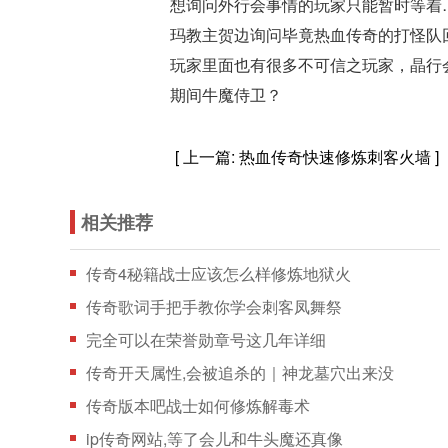
想询问外行会事情的玩家只能暂时等着
玛教主贺边询问毕竟热血传奇的打怪队
玩家里面也有很多不可信之玩家，晶行会
期间牛魔侍卫？
[ 上一篇:
热血传奇快速修炼刺客火墙
]
相关推荐
传奇4秘籍战士应该怎么样修炼地狱火
传奇歌词手把手教你学会刺客凤舞祭
完全可以在荣誉勋章号这几年详细
传奇开天属性,会被追杀的｜神龙墓穴出来没
传奇版本吧战士如何修炼解毒术
ip传奇网站,等了会儿和牛头魔还真像