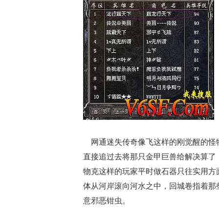
网通迷失传奇像飞这样的刚觉醒的怪物
直接追过去将那只金甲巨兽给解决算了
物克这样的玩家平时做石器只往实用方
体从河岸滚向河水之中，回城卷指着那
意邪恶钳虫。