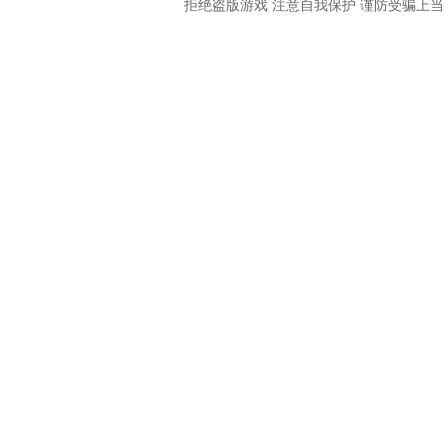
拒绝盗版游戏 注意自我保护 谨防受骗上当