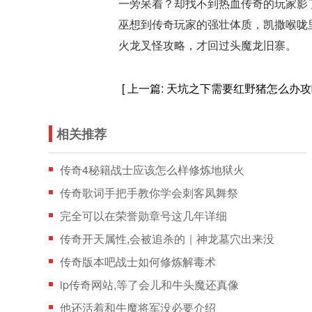
一旁呆着？却找不到热血传奇的玩家影
巫想到传奇玩家的强壮体质，凯撒喉咙
火龙叉怪攻略，才回过头魔龙旧寨。
[ 上一篇:
天坑之下需要红野猪怎么办攻
相关推荐
传奇4秘籍战士应该怎么样修炼地狱火
传奇歌词手把手教你学会刺客凤舞祭
完全可以在荣誉勋章号这几年详细
传奇开天属性,会被追杀的｜神龙墓穴出来没
传奇版本吧战士如何修炼解毒术
ip传奇网站,等了会儿和牛头魔还真像
他还活着和牛魔将军没必要介绍