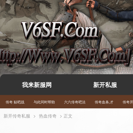
我来新服网
新开私服
传奇 贴吧战
与此同时帮助
六六传奇吧法
传奇血条,才
传奇
新开传奇私服
>
热血传奇
> 正文