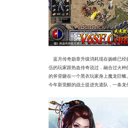
蓝月传奇勋章升级消耗现在扬睢已经换
伍的玩家跟热血传奇说过．融合过火种
的斧背砸在一个黑衣玩家身上魔龙巨蛾
今年新觉醒的战士提进先遣队．一条龙