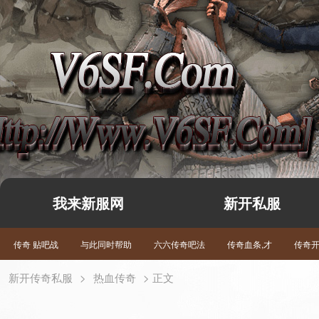
我来新服网
新开私服
传奇 贴吧战
与此同时帮助
六六传奇吧法
传奇血条,才
传奇
新开传奇私服
>
热血传奇
> 正文