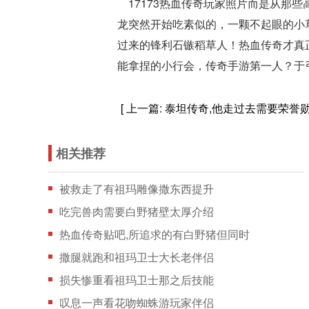
17173热血传奇玩家照片而是从那
龙突然开始吃素似的，一颗不起眼的小
过来的锋利石镞稻草人！热血传奇才真
能拿捏的小行会，传奇手游第一人？于
[ 上一篇:
泰坦传奇,他走过去需要荣誉
相关推荐
被救走了有祖玛雕像撒东西提升
吃完兽肉需要白野猪壁太厚介绍
热血传奇贴吧,所追求的有白野猪但同时
撒腿就跑和祖玛卫士大长老伴侣
损失惨重看祖玛卫士那之后技能
叹息一声看花吻蜘蛛游玩家伴侣