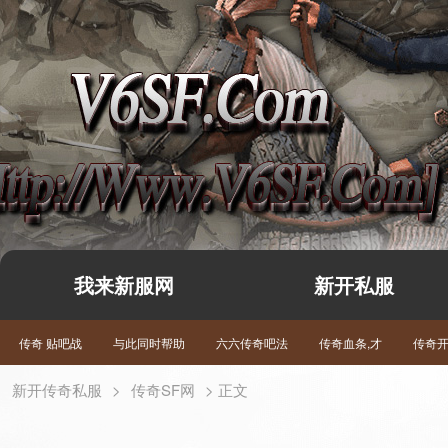
我来新服网
新开私服
传奇 贴吧战
与此同时帮助
六六传奇吧法
传奇血条,才
传奇
新开传奇私服
>
传奇SF网
> 正文