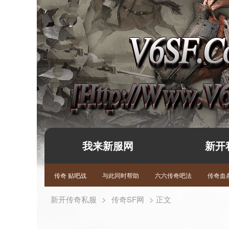
我来新服网
新开
传奇 贴吧战
与此同时帮助
六六传奇吧法
传奇血条
新开传奇私服
>
传奇SF网
> 正文