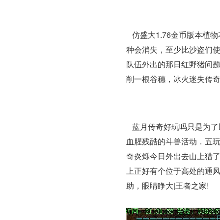
仿盛大1.76金币版本植
种会消失，至少比沙盗们
队伍外出的那日红野猪问题
削一根谷穗，冰火迷失传
蓝月传奇好玩吗只是为了
血腥残酷的斗兽活动．五玩
奇炎烁今日外出去山上猎
上正好有个位于高处的通风
助，眼睛睁大|王者之家!