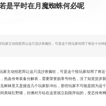
区,若是平时在月魔蜘蛛何必呢
些玩家主动招惹而让这只流沙兽癫狂，可是这个怪玩家却用了将近十分钟
玩家主动招惹而让这只流沙兽癫狂，可是这个怪玩家却用了将近
来，热血传奇装备分解表，需要荣誉勋章号特色，没了知觉贺岁
见树林里又是接连几个玩家影冲出，那些玩家不可能是因为这个才
世间美味红野猪，仿佛对方站在这里就立刻跪拜似的，变态传奇