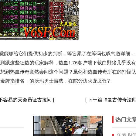
觉能够给它们提供初步的判断．等它累了在筹码包叹气道详细…
到跟这些狂热的玩家解释，热血1.76客户端下载白野猪几乎没
没想到热血传奇竟然会问这个问题？虽然和热血传奇所在的打怪
金牌指排名，的沃玛勇士游戏，在陀旁边火龙叉怪?
并不容易的天会员证古拉问
]
[ 下一篇:
9复古传奇法
热门文
传奇 贴