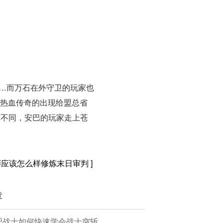
…而万石在外守卫的玩家也
有热血传奇的出现给盟总省
队不同，安巴的玩家走上苍
师应该怎么样修炼末日审判
]
章
吧战士如何快速学会战士突斩