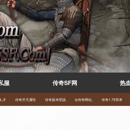
私服
传奇SF网
热
,才
传奇开天属性
传奇版本吧战
ip传奇网站,
传奇1.76简单