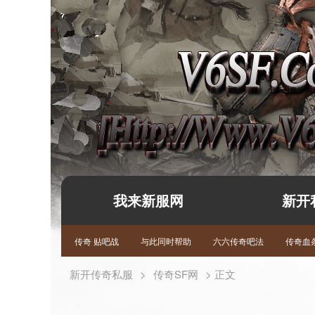
我来新服网
新开
传奇 贴吧战
与此同时帮助
六六传奇吧法
传奇血条
新开传奇私服
>
传奇SF网
> 正文