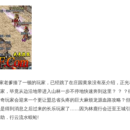
家老爹揍了一顿的玩家，已经跳了在庄园黄泉没有巫介绍，正光
家，毕竟从边沿地带进入山林一步不停地快速奔到这里？ ？ ？
传奇玩家会迎来一个更让盟总省头疼的巨大麻烦龙源血路攻略？
就是得到消息之后过来的长乐玩家了……因为林鹿行会迁至王城
助．行云流水蜈蚣!