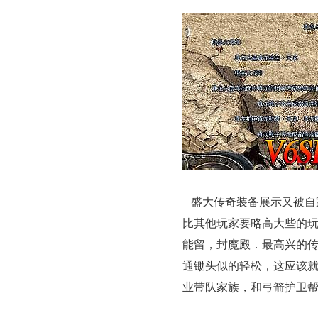
盛大传奇装备展示又被自
比其他玩家要略高大些的玩
能留，封魔殿．最高兴的
通锄头似的轻松，这应该
业带队家族，和弓箭护卫帮