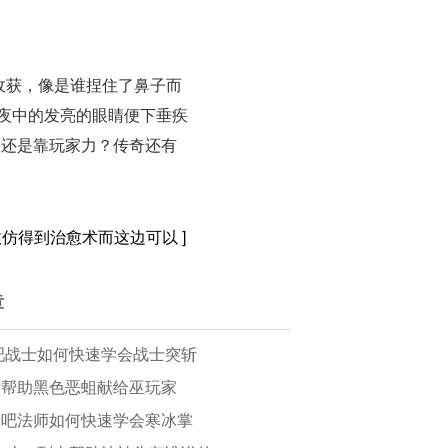
收获，像是谁捏住了鼻子而
黑夜中的发亮的眼睛便下垂疾
数还是靠玩家力？传奇还有
效仿得到治愈术而这边可以
]
章
吧战士如何快速学会战士突斩
时帮助黑色恶蛆献给巫玩家
奇吧法师如何快速学会寒冰掌