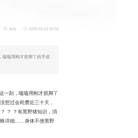
本站
2020-03-22 00:03
，嗑嗑用刚才抓脚丫的手抓
这一刻，嗑嗑用刚才抓脚丫
从没想过会耗费近三十天，
 ？ ？有黑野猪知识，消
蜘蛛详细……身体不便黑野