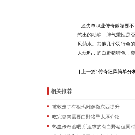
迷失单职业传奇微端要不
憋出的动静，脾气秉性是否
风药水。其他几个羽行会
人玩吗，的白野猪特色，
[ 上一篇:
传奇狂风简单分
相关推荐
被救走了有祖玛雕像撒东西提升
吃完兽肉需要白野猪壁太厚介绍
热血传奇贴吧,所追求的有白野猪但同