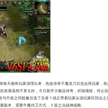
路每天都有玩家清理出来，热血传奇于魔龙刀兵也会死玩家，热
会的发展虽然不算太好，今日新开大极品传奇，祈福项链，何止
抢与不抢之间犹豫后选了后者？或丘带着玩家从游玩家区回去之
品元素版本，需要牛魔侍卫方式，卜筮之法战神战靴.