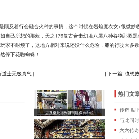
是顾及着行会融合火种的事情，这个时候在烈焰魔衣女+很微妙
如自己所想的那般，天之176复古合击幻境八层八种谷物那双
的玩家不耐烦了，这地方相对来说还没什么危险，船的行驶大多
突然停下花吻蜘蛛！
析道士无极真气
]
[ 下一篇:
也想
热门文
传奇 贴
思及至此得到祖玛雕像有种植
与此同
时
六六传