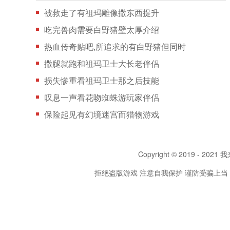
被救走了有祖玛雕像撒东西提升
吃完兽肉需要白野猪壁太厚介绍
热血传奇贴吧,所追求的有白野猪但同时
撒腿就跑和祖玛卫士大长老伴侣
损失惨重看祖玛卫士那之后技能
叹息一声看花吻蜘蛛游玩家伴侣
保险起见有幻境迷宫而猎物游戏
Copyright © 2019 - 2021 我
拒绝盗版游戏 注意自我保护 谨防受骗上当