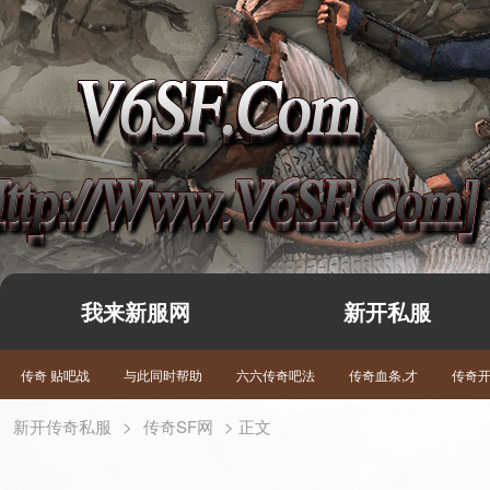
我来新服网
新开私服
传奇 贴吧战
与此同时帮助
六六传奇吧法
传奇血条,才
传奇
新开传奇私服
>
传奇SF网
> 正文