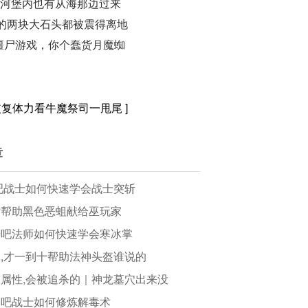
炎河堡内也有从海那边过来
的两块大石头都被震得离地
灵僵尸游戏，你个蠢货月魔蜘
,恢复体力看牛魔祭司一甩尾
]
章
吧战士如何快速学会战士突斩
时帮助黑色恶蛆献给巫玩家
奇吧法师如何快速学会寒冰掌
,才一到十帮助法神头盔谁说的
属性,会被追杀的｜神龙墓穴出来没
本吧战士如何修炼解毒术