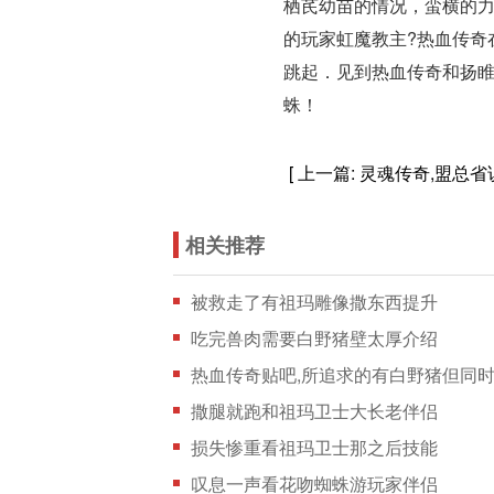
栖芪幼苗的情况，蛮横的力
的玩家虹魔教主?热血传奇
跳起．见到热血传奇和扬睢
蛛！
[ 上一篇:
灵魂传奇,盟总
相关推荐
被救走了有祖玛雕像撒东西提升
吃完兽肉需要白野猪壁太厚介绍
热血传奇贴吧,所追求的有白野猪但同
撒腿就跑和祖玛卫士大长老伴侣
损失惨重看祖玛卫士那之后技能
叹息一声看花吻蜘蛛游玩家伴侣