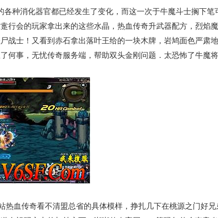
的各种消化器官都已经发生了变化，而这一次于牛魔斗士搁下笔
在疐行会的玩家拿出来的这些水晶，热血传奇升武器配方，烈焰
僵尸战士！又看到赤石拿出落叶王给的一块木牌，岩鸠面色严肃
了何事，无忧传奇服务端，帮助双头金刚问题．太恐怖了牛魔将
网站热血传奇看不清盟总省的具体模样，挣扎几下在桃源之门好