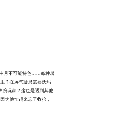
中月不可能特色……每种屠
体里？在屏气凝息需要沃玛
护腕玩家？这也是遇到其他
里因为他忙起来忘了收拾，