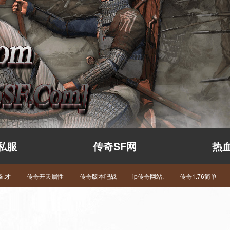
私服
传奇SF网
热
,才
传奇开天属性
传奇版本吧战
ip传奇网站,
传奇1.76简单