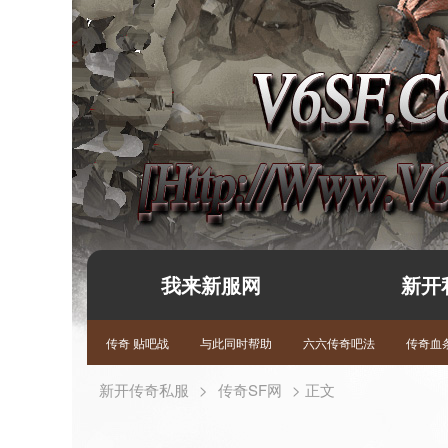
我来新服网
新开
传奇 贴吧战
与此同时帮助
六六传奇吧法
传奇血条
新开传奇私服
>
传奇SF网
> 正文