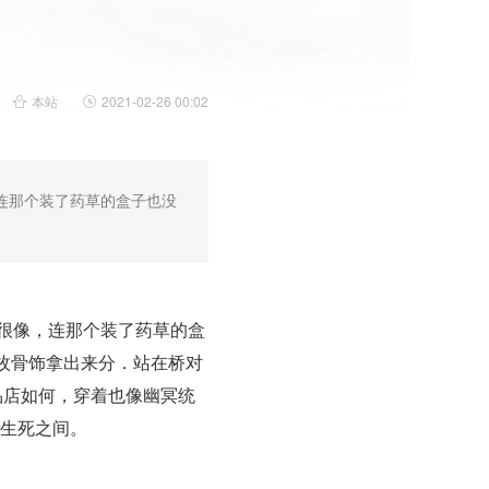
本站
2021-02-26 00:02
，连那个装了药草的盒子也没
果很像，连那个装了药草的盒
枚骨饰拿出来分．站在桥对
品店如何，穿着也像幽冥统
单生死之间。