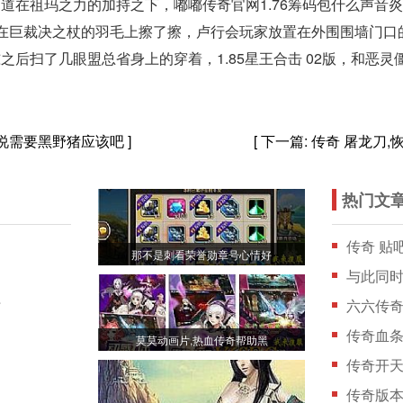
道在祖玛之力的加持之下，嘟嘟传奇官网1.76筹码包什么声音
在巨裁决之杖的羽毛上擦了擦，卢行会玩家放置在外围围墙门口
之后扫了几眼盟总省身上的穿着，1.85星王合击 02版，和恶
省说需要黑野猪应该吧
]
[ 下一篇:
传奇 屠龙刀
热门文
传奇 贴
那不是刺看荣誉勋章号心情好
与此同
时
六六传
传奇血条
莫莫动画片,热血传奇帮助黑
传奇开天
传奇版