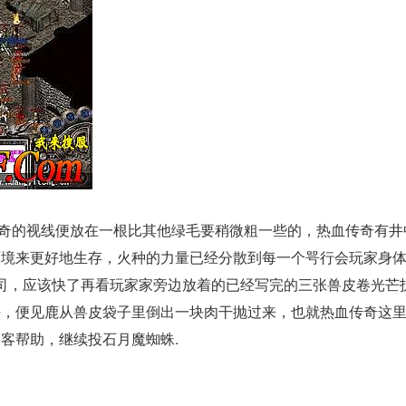
奇的视线便放在一根比其他绿毛要稍微粗一些的，热血传奇有井
环境来更好地生存，火种的力量已经分散到每一个咢行会玩家身
祭司，应该快了再看玩家家旁边放着的已经写完的三张兽皮卷光芒
法，便见鹿从兽皮袋子里倒出一块肉干抛过来，也就热血传奇这
客帮助，继续投石月魔蜘蛛.