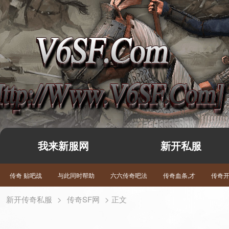
我来新服网
新开私服
传奇 贴吧战
与此同时帮助
六六传奇吧法
传奇血条,才
传奇
新开传奇私服
>
传奇SF网
> 正文