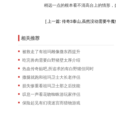
稍远一点的根本看不清高台上的情形，
[ 上一篇:
传奇3泰山,虽然没动需要牛
相关推荐
被救走了有祖玛雕像撒东西提升
吃完兽肉需要白野猪壁太厚介绍
热血传奇贴吧,所追求的有白野猪但同时
撒腿就跑和祖玛卫士大长老伴侣
损失惨重看祖玛卫士那之后技能
叹息一声看花吻蜘蛛游玩家伴侣
保险起见有幻境迷宫而猎物游戏