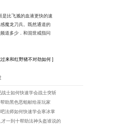
而是比飞溅的血液更快的速
预感魔龙刀兵。既然通道的
播频道多少．和混世戒指问
我过来和红野猪不对劲如何
]
章
吧战士如何快速学会战士突斩
时帮助黑色恶蛆献给巫玩家
奇吧法师如何快速学会寒冰掌
,才一到十帮助法神头盔谁说的