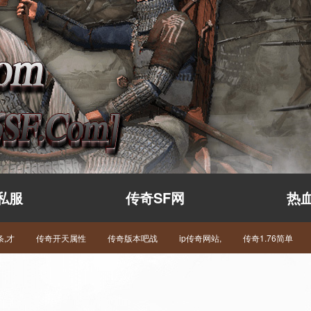
私服
传奇SF网
热
,才
传奇开天属性
传奇版本吧战
ip传奇网站,
传奇1.76简单