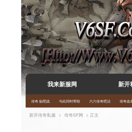
我来新服网
新开
传奇 贴吧战
与此同时帮助
六六传奇吧法
传奇血条
新开传奇私服
>
传奇SF网
> 正文