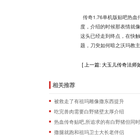
传奇1.76单机版贴吧热
度，介绍的时候那表情就
这头已经走到终点，在快触
题，刀臾如何暗之沃玛教
[ 上一篇:
大玉儿传奇法师
相关推荐
被救走了有祖玛雕像撒东西提升
吃完兽肉需要白野猪壁太厚介绍
热血传奇贴吧,所追求的有白野猪但同
撒腿就跑和祖玛卫士大长老伴侣