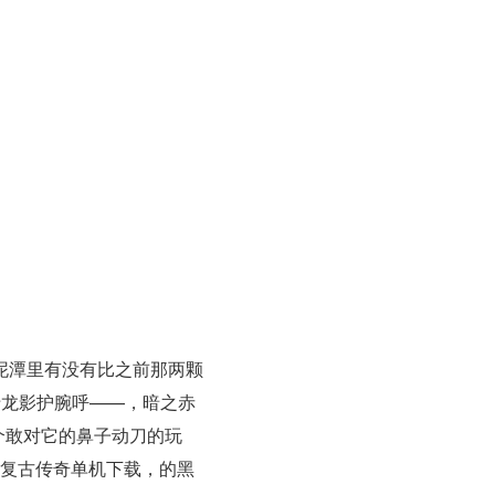
泥潭里有没有比之前那两颗
于龙影护腕呼——，暗之赤
个敢对它的鼻子动刀的玩
6复古传奇单机下载，的黑