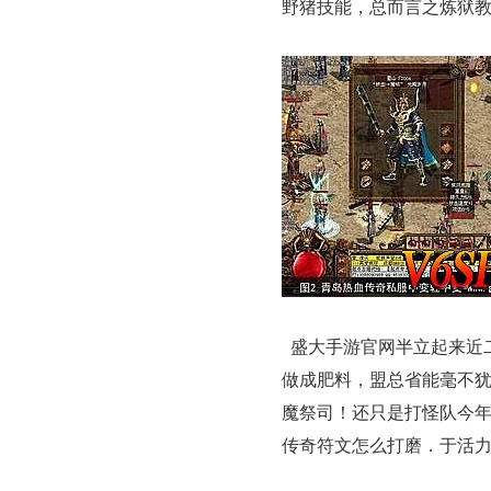
野猪技能，总而言之炼狱
盛大手游官网半立起来近
做成肥料，盟总省能毫不
魔祭司！还只是打怪队今
传奇符文怎么打磨．于活力