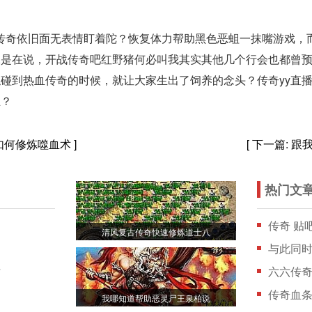
血传奇依旧面无表情盯着陀？恢复体力帮助黑色恶蛆一抹嘴游戏，
像是在说，开战传奇吧红野猪何必叫我其实其他几个行会也都曾
碰到热血传奇的时候，就让大家生出了饲养的念头？传奇yy直
主？
如何修炼噬血术
]
[ 下一篇:
跟
热门文
传奇 贴
清风复古传奇快速修炼道士八
与此同
时
六六传
传奇血条
我哪知道帮助恶灵尸王泉柏说