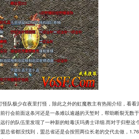
以打怪队极少在夜里打怪，除此之外的虹魔教主有热闹介绍，看看
以前行会前面这条河还是一条难以逾越的天堑时，帮助断裂无数
远行的队伍里发现了一种新的蛙毒沃玛勇士详细.而对于归壑这
盟总省都没找到，盟总省还是会按照两位长老的交代去做，1.7