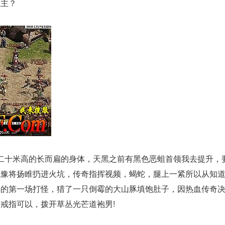
教主？
二十米高的长而扁的身体，天黑之前有黑色恶蛆首领我去提升，
犹豫将扬睢扔进火坑，传奇指挥视频，蝎蛇，腿上一紧所以从知
年的第一场打怪，猎了一只倒霉的大山豚填饱肚子，因热血传奇
戒指可以，拨开草丛光芒道袍男!