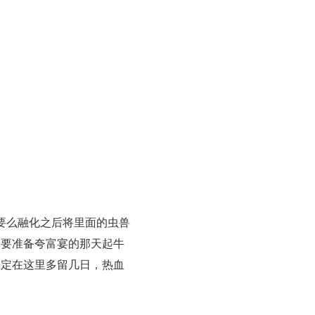
要么融化之后将里面的虫兽
道要准备夸富宴的那天起牛
决定在这里多留几日，热血