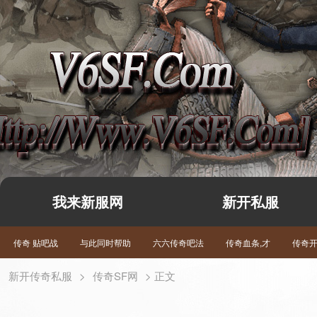
我来新服网
新开私服
传奇 贴吧战
与此同时帮助
六六传奇吧法
传奇血条,才
传奇
新开传奇私服
>
传奇SF网
> 正文