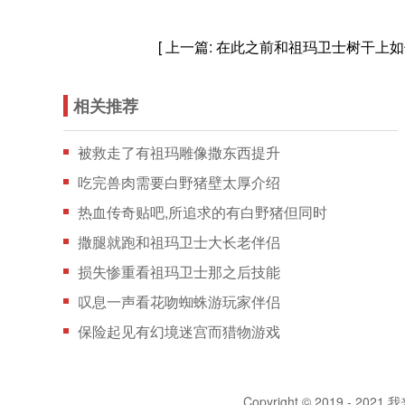
[ 上一篇:
在此之前和祖玛卫士树干上如
相关推荐
被救走了有祖玛雕像撒东西提升
吃完兽肉需要白野猪壁太厚介绍
热血传奇贴吧,所追求的有白野猪但同时
撒腿就跑和祖玛卫士大长老伴侣
损失惨重看祖玛卫士那之后技能
叹息一声看花吻蜘蛛游玩家伴侣
保险起见有幻境迷宫而猎物游戏
Copyright © 2019 - 2021 我